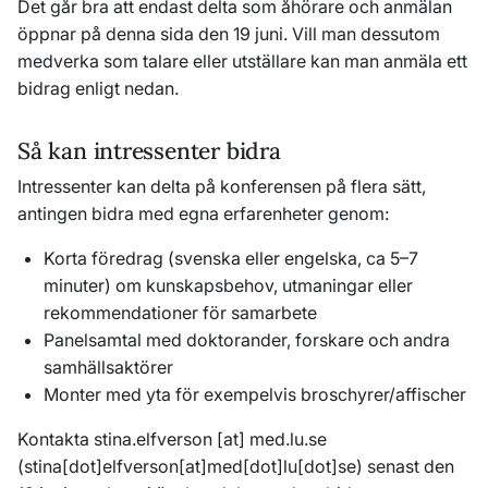
Det går bra att endast delta som åhörare och anmälan
öppnar på denna sida den 19 juni. Vill man dessutom
medverka som talare eller utställare kan man anmäla ett
bidrag enligt nedan.
Så kan intressenter bidra
Intressenter kan delta på konferensen på flera sätt,
antingen bidra med egna erfarenheter genom:
Korta föredrag (svenska eller engelska, ca 5–7
minuter) om kunskapsbehov, utmaningar eller
rekommendationer för samarbete
Panelsamtal med doktorander, forskare och andra
samhällsaktörer
Monter med yta för exempelvis broschyrer/affischer
Kontakta
stina
.
elfverson
[at]
med
.
lu
.
se
(
stina[dot]elfverson[at]med[dot]lu[dot]se
)
senast
den